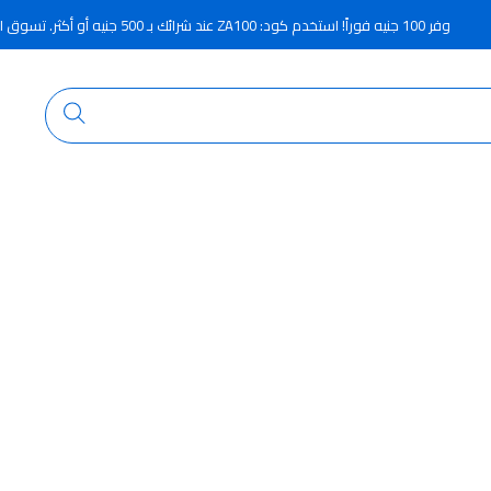
وفر 100 جنيه فوراً! استخدم كود: ZA100 عند شرائك بـ 500 جنيه أو أكثر. تسوق الآن!