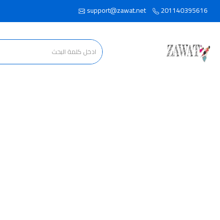
support@zawat.net
201140395616